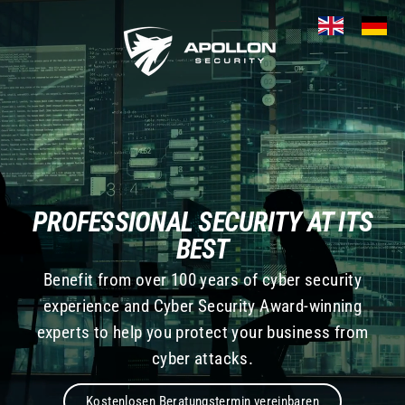
Skip
A
to
content
P
O
L
L
O
PROFESSIONAL SECURITY AT ITS
N
BEST
S
Benefit from over 100 years of cyber security
experience and Cyber Security Award-winning
E
experts to help you protect your business from
C
cyber attacks.
U
Kostenlosen Beratungstermin vereinbaren